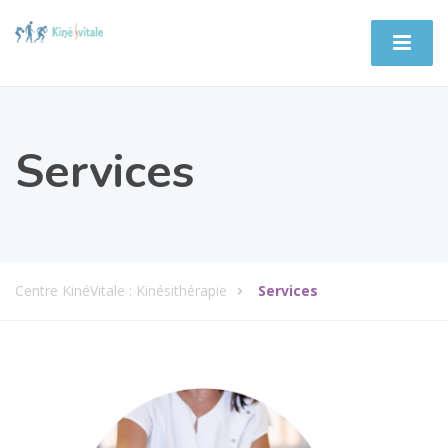
Services
Centre KinéVitale : Kinésithérapie
Services