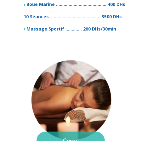
›
Boue Marine ........................................ 400 DHs
10 Séances ........................................ 3500 DHs
›
Massage Sportif ............. 200 DHs/30min
Cures