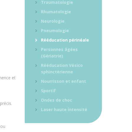
Traumatologie
Rhumatologie
Neurologie
Pneumologie
Rééducation périnéale
Personnes âgées
(Gériatrie)
Rééducation Vésico
sphinctérienne
nence et
Nourrisson et enfant
Sportif
Ondes de choc
précis.
Laser haute intensité
 ou