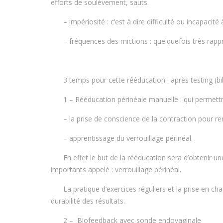
efforts de soulèvement, sauts.
– impériosité : c’est à dire difficulté ou incapacité 
– fréquences des mictions : quelquefois très rap
3 temps pour cette rééducation : après testing (bi
1 – Rééducation périnéale manuelle : qui permett
– la prise de conscience de la contraction pour renf
– apprentissage du verrouillage périnéal.
En effet le but de la rééducation sera d’obtenir un
importants appelé : verrouillage périnéal.
La pratique d’exercices réguliers et la prise en ch
durabilité des résultats.
2 – Biofeedback avec sonde endovaginale