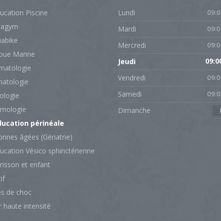
ucation Piscine
Lundi
09:0
uagym
Mardi
09:0
uabike
Mercredi
09:0
oue Marine
Jeudi
09:0
matologie
Vendredi
09:0
atologie
Samedi
09:0
ologie
mologie
Dimanche
ucation périnéale
nnes âgées (Gériatrie)
ucation Vésico sphinctérienne
risson et enfant
if
s de choc
 haute intensité