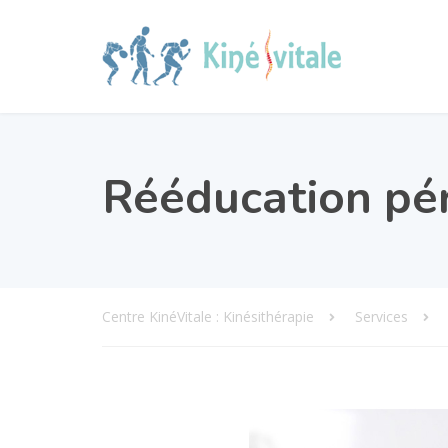
Rééducation pé
Centre KinéVitale : Kinésithérapie
Services