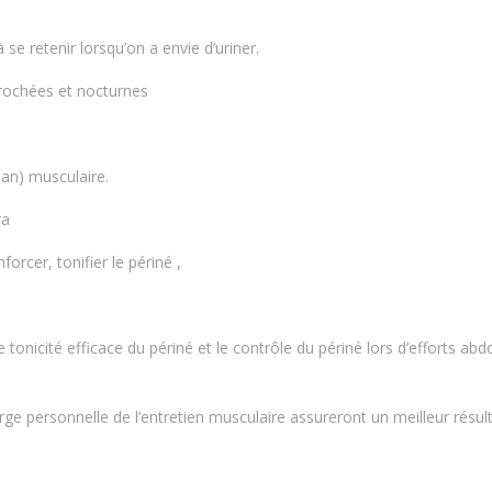
à se retenir lorsqu’on a envie d’uriner.
prochées et nocturnes
lan) musculaire.
ra
orcer, tonifier le périné ,
e tonicité efficace du périné et le contrôle du périné lors d’efforts a
arge personnelle de l’entretien musculaire assureront un meilleur résult