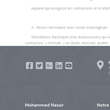
Appareil qui enregistre les contractions et le rel
3- Electro stimulation avec sonde endovaginale
Stimulations électriques (non douloureuses) qui r
contraction » normale » en durée, intensité, qualité,
K
Mohammed
Nassir
Notr