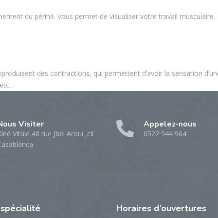
âchement du périné. Vous permet de visualiser votre travail musculaire.
eproduisent des contractions, qui permettent d’avoir la sensation d’un
 etc…
Nous Visiter
Appelez-nous
iné Vitale 48 rue Jbel Aroui ,cil
0522 944 964
Casablanca
e
spécialité
Horaires
d’ouvertures