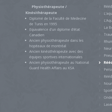
Rééd
Physiothérapeute /
Kinésithérapeute
L’aq
Diplomé de la Faculté de Medecine
L’Aq
de Tunis en 1995
La B
Equivalence d'un diplome d’état
Trau
Canadien
Ancien physiothérapeute dans les
Rhum
hopiteaux de montréal
Neur
Ancien kinésithérapeute avec des
Pneu
équipes sportives internationales
Ancien physiothérapeute au National
Rééd
Guard Health Affairs au KSA
Perso
Rééd
Nour
Sport
Onde
Laser