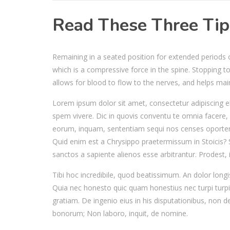
Read These Three Tip
Remaining in a seated position for extended periods of
which is a compressive force in the spine. Stopping to 
allows for blood to flow to the nerves, and helps maint
Lorem ipsum dolor sit amet, consectetur adipiscing el
spem vivere. Dic in quovis conventu te omnia facere, 
eorum, inquam, sententiam sequi nos censes oporter
Quid enim est a Chrysippo praetermissum in Stoicis?
sanctos a sapiente alienos esse arbitrantur. Prodest, 
Tibi hoc incredibile, quod beatissimum. An dolor long
Quia nec honesto quic quam honestius nec turpi turpi
gratiam. De ingenio eius in his disputationibus, non de 
bonorum; Non laboro, inquit, de nomine.