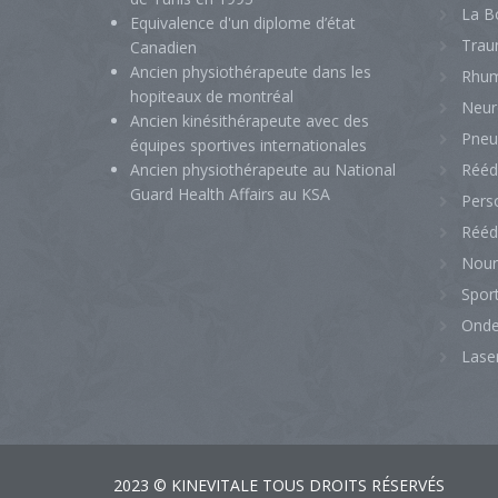
La B
Equivalence d'un diplome d’état
Trau
Canadien
Ancien physiothérapeute dans les
Rhum
hopiteaux de montréal
Neur
Ancien kinésithérapeute avec des
Pneu
équipes sportives internationales
Ancien physiothérapeute au National
Rééd
Guard Health Affairs au KSA
Perso
Rééd
Nour
Sport
Onde
Laser
2023 © KINEVITALE TOUS DROITS RÉSERVÉS