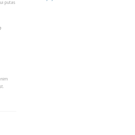
ui putas
o
 enim
st.