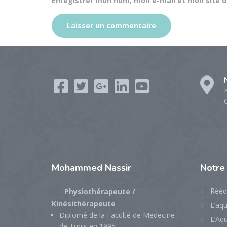
Enregistrer mon nom, mon e-mail et mon site 
K
Mohammed
Nassir
Notr
Rééd
Physiothérapeute /
Kinésithérapeute
L’aq
Diplomé de la Faculté de Medecine
L’Aq
de Tunis en 1995