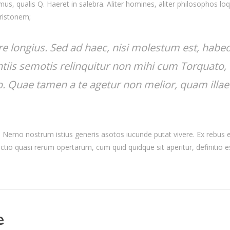
s, qualis Q. Haeret in salebra. Aliter homines, aliter philosophos loq
Aristonem;
re longius. Sed ad haec, nisi molestum est, habe
tiis semotis relinquitur non mihi cum Torquato,
io. Quae tamen a te agetur non melior, quam illae
nt. Nemo nostrum istius generis asotos iucunde putat vivere. Ex rebus
actio quasi rerum opertarum, cum quid quidque sit aperitur, definitio e
.
e