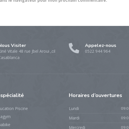
dans le navigateur pour mon prochain commentaire.
Nous Visiter
Appelez-nous
iné Vitale 48 rue Jbel Aroui ,cil
0522 944 964
Casablanca
e
spécialité
Horaires
d’ouvertures
ucation Piscine
Lundi
09:0
uagym
Mardi
09:0
uabike
Mercredi
09:0