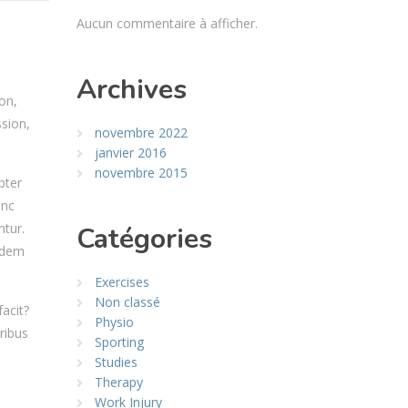
Aucun commentaire à afficher.
Archives
on,
ssion,
novembre 2022
janvier 2016
novembre 2015
pter
anc
tur.
Catégories
uidem
Exercises
Non classé
acit?
Physio
ribus
Sporting
Studies
Therapy
Work Injury