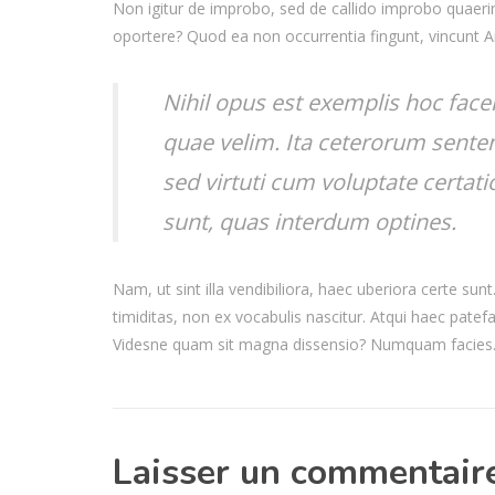
Non igitur de improbo, sed de callido improbo quaerimu
oportere? Quod ea non occurrentia fingunt, vincunt 
Nihil opus est exemplis hoc face
quae velim. Ita ceterorum senten
sed virtuti cum voluptate certat
sunt, quas interdum optines.
Nam, ut sint illa vendibiliora, haec uberiora certe su
timiditas, non ex vocabulis nascitur. Atqui haec patef
Videsne quam sit magna dissensio? Numquam facies
Laisser un commentair