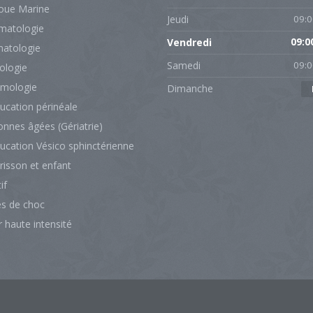
oue Marine
Jeudi
09:0
matologie
Vendredi
09:0
atologie
Samedi
09:0
ologie
mologie
Dimanche
ucation périnéale
nnes âgées (Gériatrie)
ucation Vésico sphinctérienne
risson et enfant
if
s de choc
 haute intensité