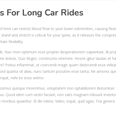
s For Long Car Rides
 time can restrict blood flow to your lower extremities, causing flexi
stand and stretch is critical for your spine, as it releases the compre
ain flexibility
it. Huic mori optimum esse propter desperationem sapientiae, illi pro
ne doleas. Duo Reges: constructio interrete. Hosne igitur laudas et h
e? Potius inflammat, ut coercendi magis quam dedocendi esse videan
 Sed quanta sit alias, nunc tantum possitne esse tanta. Ne amores q
inquit, mihi eo esse animo.
issimus quisque miserrimus, voluptatem non optabiliorem diuturnitas f
us. Quod idem cum vestri faciant, non satis magnam tribuunt invento
moribus quaeritur. Et ille ridens: Video, inquit, quid agas; Tria genera